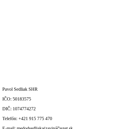
Pavol Sedliak SHR
IČO: 50183575
DIČ: 1074774272
Telefón: +421 915 775 470
E-mail: medodsedliaka(zavináč)azet.sk