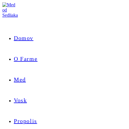
Skip
to
content
Domov
O Farme
Med
Vosk
Propolis